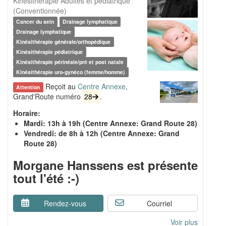
Kinésithérapie Adultes et pédiatrique
(Conventionnée)
Cancer du sein
Drainage lymphatique
Drainage lymphatique
Kinésithérapie générale/orthopédique
Kinésithérapie pédiatrique
Kinésithérapie périnéale/pré et post natale
Kinésithérapie uro-gynéco (femme/homme)
Reçoit au
Centre Annexe
,
Attention
Grand'Route numéro
28
.
Horaire:
Mardi: 13h à 19h (Centre Annexe: Grand Route 28)
Vendredi: de 8h à 12h (Centre Annexe: Grand
Route 28)
Morgane Hanssens est présente
tout l'été :-)
Rendez-vous
Courriel
Voir plus