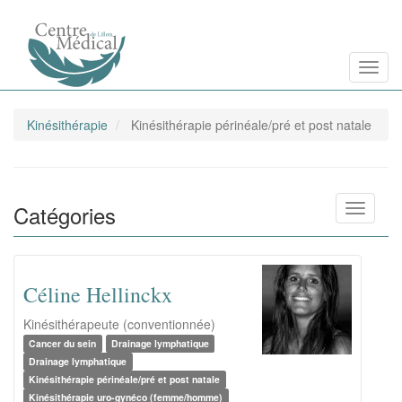
Aller
Toggl
au
contenu
principal
Kinésithérapie
Kinésithérapie périnéale/pré et post natale
Catégories
Toggle n
Céline Hellinckx
Kinésithérapeute (conventionnée)
Cancer du sein
Drainage lymphatique
Drainage lymphatique
Kinésithérapie périnéale/pré et post natale
Kinésithérapie uro-gynéco (femme/homme)