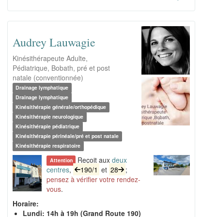
Audrey Lauwagie
Kinésithérapeute Adulte,
Pédiatrique, Bobath, pré et post
natale (conventionnée)
Drainage lymphatique
Drainage lymphatique
Kinésithérapie générale/orthopédique
Kinésithérapie neurologique
Kinésithérapie pédiatrique
Kinésithérapie périnéale/pré et post natale
Kinésithérapie respiratoire
Reçoit aux
deux
Attention
centres
,
190/1
et
28
;
pensez à vérifier votre rendez-
vous
.
Horaire:
Lundi: 14h à 19h (Grand Route 190)