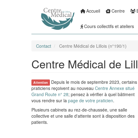
Accueil
Centre
Aller
Main
au
Cours collectifs et ateliers
contenu
navigation
principal
Contact
Centre Médical de Lillois (n°190/1)
Centre Médical de Lill
Depuis le mois de septembre 2023, certains
Attention
praticiens reçoivent au nouveau
Centre Annexe situé
Grand Route n° 28
; pensez à vérifier à quel bâtiment
vous rendre sur la
page de votre praticien
.
Plusieurs cabinets au rez-de-chaussée, une salle
collective et une salle d'attente sont à disposition des
patients.