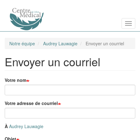
Aller
Toggl
au
contenu
principal
Notre équipe
Audrey Lauwagie
Envoyer un courriel
Envoyer un courriel
Votre nom
Votre adresse de courriel
À
Audrey Lauwagie
Objet