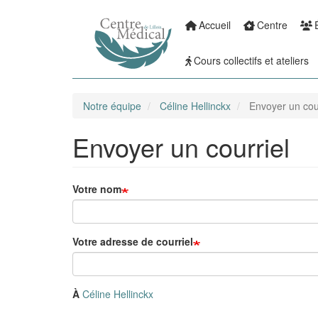
Accueil
Centre
Aller
Main
au
Cours collectifs et ateliers
contenu
navigation
principal
Notre équipe
Céline Hellinckx
Envoyer un cour
Envoyer un courriel
Votre nom
Votre adresse de courriel
À
Céline Hellinckx