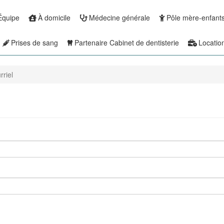
Équipe
À domicile
Médecine générale
Pôle mère-enfant
Prises de sang
Partenaire Cabinet de dentisterie
Locatio
riel