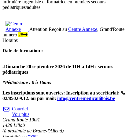
infirmière urgentiste et formatrice en premiers secours
pediatriques/adultes.
Attention
Reçoit au
Centre Annexe
, Grand'Route
numéro
28
.
Horaire:
Date de formation :
-Dimanche 20 septembre 2026 de 11H à 14H : secours
pédiatriques
*Pédiatrique : 0 à 16ans
Les inscriptions sont ouvertes: Inscription au secrétariat:
📞
02/850.69.12. ou par mail:
info@centremedicallillois.be
Courriel
Voir plus
Grand Route 190/1
1428 Lillois
(à proximité de Braine-l'Alleud)
Site réalisé par
XYPII