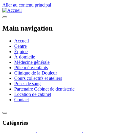
Aller au contenu principal
Toggle navigation
Main navigation
Accueil
Centre
Équipe
À domicile
Médecine générale
Pôle mère-enfants
Clinique de la Douleur
Cours collectifs et ateliers
Prises de sang
Partenaire Cabinet de dentisterie
Location de cabinet
Contact
Toggle navigation
Catégories