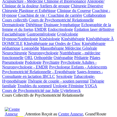
Acupuncture - Médecine Chinoise et Biorésonance
Algologie/
Clinique de la douleur
Ateliers de groupe
Chirurgie Digestive
Chirurgie Plastique et Esthétique
Clinique du Coureur
Coaching -
Hypnose
Coaching de vie / Coaching de carrière
Collaboration
Cours collectifs
Cours de Psychomotricité Relationnelle
Dermatologie
Diététique
Drainage lymphatique
Echographie de la
femme et du foetus
EMDR
Endocrinologie
Épilation laser définitive
Fasciathérapie
Gastroentérologie
Gynécologie
Hypnose/Sophrologie
Kinésiologie
Kinésithérapie
Kinésithérapie À
DOMICILE
KInésithérapie par Ondes de Choc
Kinésithérapie
pédiatrique
Logopédie
Massothérapie
Médecine Générale
Neurochirurgie
Neuropsychologie
Nutrithérapie - médecine
fonctionnelle
ORL
Orthopédie
Ostéopathie
Pédiatrie
Pilates
Pneumologie
Podologie
Psychiatre
Psychologie Adultes -
Neuropsychologie - EMDR
Psychologue Enfants - Adolescents
Psychomotricité Relationnelle - Ergothérapie
Sages-femmes -
Consultante en lactation IBCLC
Sexologie
Tabacologie-
Hypnothérapie
Thérapie de couple - soutien parental
Thérapie
familiale
Troubles du sommeil
Urologie Féminine
YOGA
Cours de Psychomotricité par Julie Uyttebroeck
Cours Collectifs de Psychomotricité Relationnelle
Attention
Reçoit au
Centre Annexe
, Grand'Route