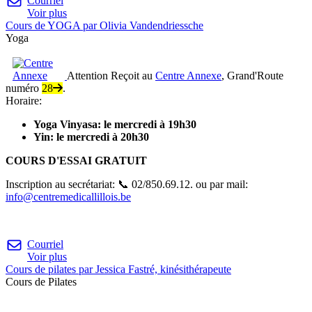
Courriel
Voir plus
Cours de YOGA par Olivia Vandendriessche
Yoga
Attention
Reçoit au
Centre Annexe
, Grand'Route
numéro
28
.
Horaire:
Yoga Vinyasa: le mercredi à 19h30
Yin: le mercredi à 20h30
COURS D'ESSAI GRATUIT
Inscription au secrétariat:
📞
02/850.69.12. ou par mail:
info@centremedicallillois.be
Courriel
Voir plus
Cours de pilates par Jessica Fastré, kinésithérapeute
Cours de Pilates