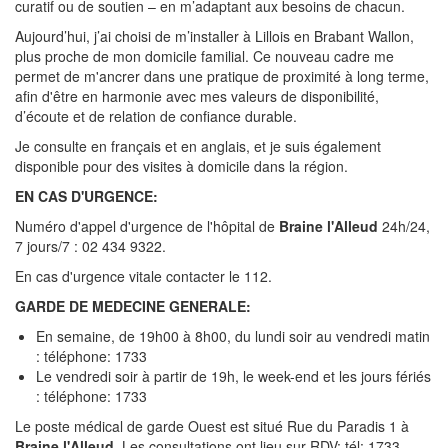
curatif ou de soutien – en m’adaptant aux besoins de chacun.
Aujourd’hui, j’ai choisi de m’installer à Lillois en Brabant Wallon,
plus proche de mon domicile familial. Ce nouveau cadre me
permet de m'ancrer dans une pratique de proximité à long terme,
afin d'être en harmonie avec mes valeurs de disponibilité,
d’écoute et de relation de confiance durable.
Je consulte en français et en anglais, et je suis également
disponible pour des visites à domicile dans la région.
EN CAS D'URGENCE:
Numéro d'appel d'urgence de l'hôpital de
Braine l'Alleud
24h/24,
7 jours/7 : 02 434 9322.
En cas d'urgence vitale contacter le 112.
GARDE DE MEDECINE GENERALE:
En semaine, de 19h00 à 8h00, du lundi soir au vendredi matin
: téléphone: 1733
Le vendredi soir à partir de 19h, le week-end et les jours fériés
: téléphone: 1733
Le poste médical de garde Ouest est situé Rue du Paradis 1 à
Braine l'Alleud
. Les consultations ont lieu sur RDV: tél: 1733.