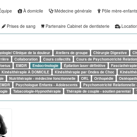
Équipe
À domicile
Médecine générale
Pôle mère-enfant
Prises de sang
Partenaire Cabinet de dentisterie
Locatio
ologie/ Clinique de la douleur
Ateliers de groupe
Chirurgie Digestive
Ch
rrière
Collaboration
Cours collectifs
Cours de Psychomotricité Relation
foetus
EMDR
Endocrinologie
Épilation laser définitive
Fasciathérapie
Kinésithérapie À DOMICILE
KInésithérapie par Ondes de Choc
Kinésithé
ie
Nutrithérapie - médecine fonctionnelle
ORL
Orthopédie
Ostéopath
- EMDR
Psychologue Enfants - Adolescents
Psychomotricité Relationnelle 
logie
Tabacologie-Hypnothérapie
Thérapie de couple - soutien parental