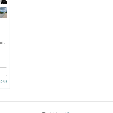
on:
 plus