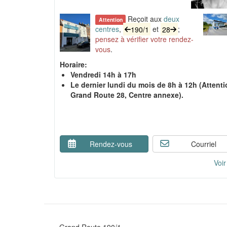
Reçoit aux
deux
Attention
centres
,
190/1
et
28
;
pensez à vérifier votre rendez-
vous
.
Horaire:
Vendredi 14h à 17h
Le dernier lundi du mois de 8h à 12h (Attenti
Grand Route 28, Centre annexe).
Rendez-vous
Courriel
Voir