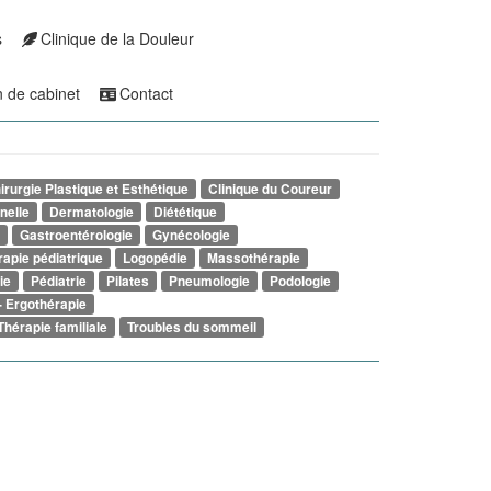
s
Clinique de la Douleur
n de cabinet
Contact
irurgie Plastique et Esthétique
Clinique du Coureur
nelle
Dermatologie
Diététique
Gastroentérologie
Gynécologie
rapie pédiatrique
Logopédie
Massothérapie
ie
Pédiatrie
Pilates
Pneumologie
Podologie
- Ergothérapie
Thérapie familiale
Troubles du sommeil