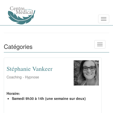
Aller
Toggl
au
contenu
principal
Catégories
Toggle n
Stéphanie Vankeer
Coaching - Hypnose
Horaire:
Samedi 9h30 à 14h (une semaine sur deux)