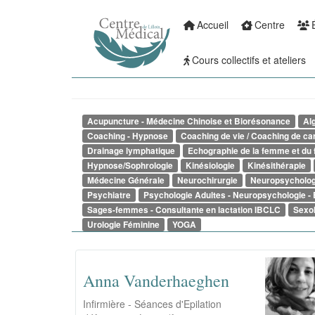
Accueil
Centre
Aller
Main
au
Cours collectifs et ateliers
contenu
navigation
principal
Acupuncture - Médecine Chinoise et Biorésonance
Alg
Coaching - Hypnose
Coaching de vie / Coaching de ca
Drainage lymphatique
Echographie de la femme et du 
Hypnose/Sophrologie
Kinésiologie
Kinésithérapie
Médecine Générale
Neurochirurgie
Neuropsycholog
Psychiatre
Psychologie Adultes - Neuropsychologie 
Sages-femmes - Consultante en lactation IBCLC
Sexo
Urologie Féminine
YOGA
Anna Vanderhaeghen
Infirmière - Séances d'Epilation