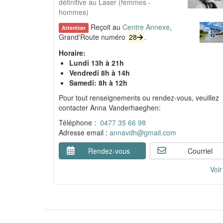
définitive au Laser (femmes -
hommes)
Reçoit au
Centre Annexe
,
Attention
Grand'Route numéro
28
.
Horaire:
Lundi 13h à 21h
Vendredi 8h à 14h
Samedi: 8h à 12h
Pour tout renseignements ou rendez-vous, veuillez
contacter Anna Vanderhaeghen:
Téléphone :
0477 35 66 98
Adresse email :
annavdh@gmail.com
Rendez-vous
Courriel
Voir