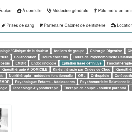
Équipe
À domicile
Médecine générale
Pôle mère-enfant
Prises de sang
Partenaire Cabinet de dentisterie
Locatio
ologie/ Clinique de la douleur
Ateliers de groupe
Chirurgie Digestive
Ch
rrière
Collaboration
Cours collectifs
Cours de Psychomotricité Relation
foetus
EMDR
Endocrinologie
Épilation laser définitive
Fasciathérapie
Kinésithérapie À DOMICILE
KInésithérapie par Ondes de Choc
Kinésithé
ie
Nutrithérapie - médecine fonctionnelle
ORL
Orthopédie
Ostéopath
- EMDR
Psychologue Enfants - Adolescents
Psychomotricité Relationnelle 
logie
Tabacologie-Hypnothérapie
Thérapie de couple - soutien parental