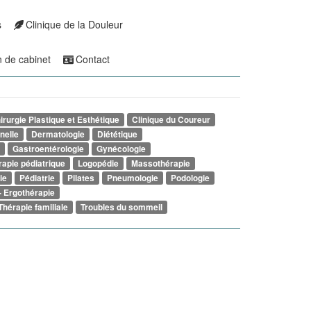
s
Clinique de la Douleur
n de cabinet
Contact
irurgie Plastique et Esthétique
Clinique du Coureur
nelle
Dermatologie
Diététique
Gastroentérologie
Gynécologie
rapie pédiatrique
Logopédie
Massothérapie
ie
Pédiatrie
Pilates
Pneumologie
Podologie
- Ergothérapie
Thérapie familiale
Troubles du sommeil