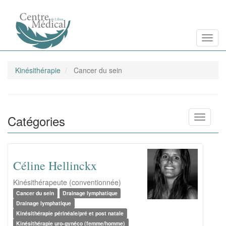
Aller
Toggl
au
contenu
principal
Kinésithérapie
Cancer du sein
Catégories
Toggle n
Céline Hellinckx
Kinésithérapeute (conventionnée)
Cancer du sein
Drainage lymphatique
Drainage lymphatique
Kinésithérapie périnéale/pré et post natale
Kinésithérapie uro-gynéco (femme/homme)