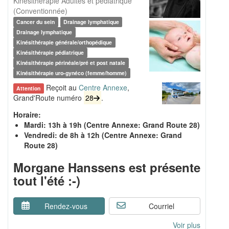
Kinésithérapie Adultes et pédiatrique
(Conventionnée)
Cancer du sein
Drainage lymphatique
Drainage lymphatique
Kinésithérapie générale/orthopédique
Kinésithérapie pédiatrique
Kinésithérapie périnéale/pré et post natale
Kinésithérapie uro-gynéco (femme/homme)
Reçoit au
Centre Annexe
,
Attention
Grand'Route numéro
28
.
Horaire:
Mardi: 13h à 19h (Centre Annexe: Grand Route 28)
Vendredi: de 8h à 12h (Centre Annexe: Grand
Route 28)
Morgane Hanssens est présente
tout l'été :-)
Rendez-vous
Courriel
Voir plus