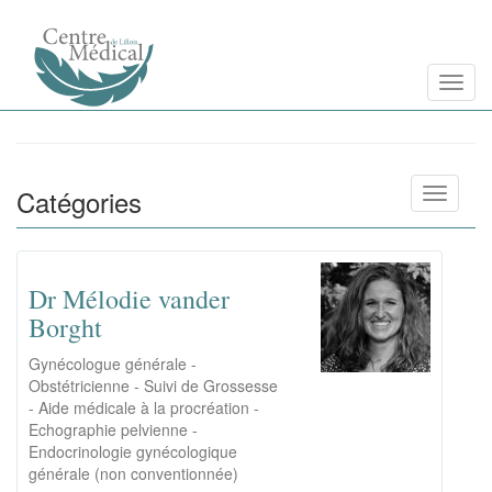
Aller
Toggl
au
contenu
principal
Catégories
Toggle n
Dr Mélodie vander
Borght
Gynécologue générale -
Obstétricienne - Suivi de Grossesse
- Aide médicale à la procréation -
Echographie pelvienne -
Endocrinologie gynécologique
générale (non conventionnée)