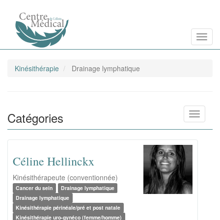
Aller
Toggl
au
contenu
principal
Kinésithérapie
Drainage lymphatique
Catégories
Toggle n
Céline Hellinckx
Kinésithérapeute (conventionnée)
Cancer du sein
Drainage lymphatique
Drainage lymphatique
Kinésithérapie périnéale/pré et post natale
Kinésithérapie uro-gynéco (femme/homme)