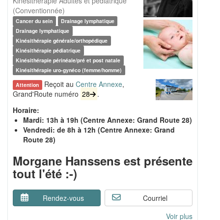
Kinésithérapie Adultes et pédiatrique
(Conventionnée)
Cancer du sein
Drainage lymphatique
Drainage lymphatique
Kinésithérapie générale/orthopédique
Kinésithérapie pédiatrique
Kinésithérapie périnéale/pré et post natale
Kinésithérapie uro-gynéco (femme/homme)
Reçoit au
Centre Annexe
,
Attention
Grand'Route numéro
28
.
Horaire:
Mardi: 13h à 19h (Centre Annexe: Grand Route 28)
Vendredi: de 8h à 12h (Centre Annexe: Grand
Route 28)
Morgane Hanssens est présente
tout l'été :-)
Rendez-vous
Courriel
Voir plus