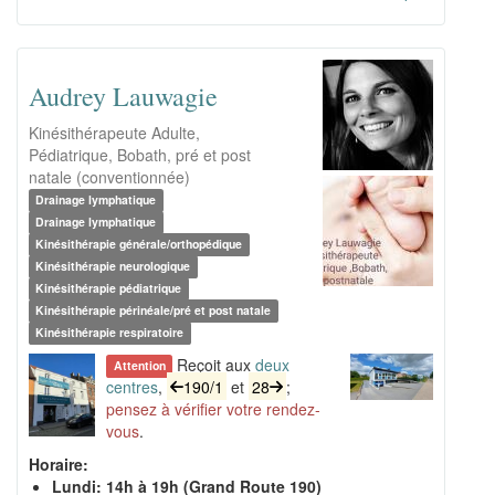
Audrey Lauwagie
Kinésithérapeute Adulte,
Pédiatrique, Bobath, pré et post
natale (conventionnée)
Drainage lymphatique
Drainage lymphatique
Kinésithérapie générale/orthopédique
Kinésithérapie neurologique
Kinésithérapie pédiatrique
Kinésithérapie périnéale/pré et post natale
Kinésithérapie respiratoire
Reçoit aux
deux
Attention
centres
,
190/1
et
28
;
pensez à vérifier votre rendez-
vous
.
Horaire:
Lundi: 14h à 19h (Grand Route 190)