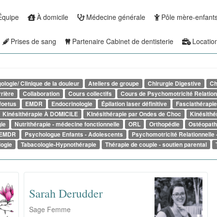
Équipe
À domicile
Médecine générale
Pôle mère-enfant
Prises de sang
Partenaire Cabinet de dentisterie
Locatio
ologie/ Clinique de la douleur
Ateliers de groupe
Chirurgie Digestive
Ch
rrière
Collaboration
Cours collectifs
Cours de Psychomotricité Relation
foetus
EMDR
Endocrinologie
Épilation laser définitive
Fasciathérapie
Kinésithérapie À DOMICILE
KInésithérapie par Ondes de Choc
Kinésithé
ie
Nutrithérapie - médecine fonctionnelle
ORL
Orthopédie
Ostéopath
- EMDR
Psychologue Enfants - Adolescents
Psychomotricité Relationnelle 
logie
Tabacologie-Hypnothérapie
Thérapie de couple - soutien parental
Sarah Derudder
Sage Femme