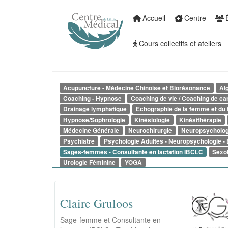
Accueil
Centre
Aller
Main
au
Cours collectifs et ateliers
contenu
navigation
principal
Acupuncture - Médecine Chinoise et Biorésonance
Alg
Coaching - Hypnose
Coaching de vie / Coaching de ca
Drainage lymphatique
Echographie de la femme et du 
Hypnose/Sophrologie
Kinésiologie
Kinésithérapie
Médecine Générale
Neurochirurgie
Neuropsycholog
Psychiatre
Psychologie Adultes - Neuropsychologie 
Sages-femmes - Consultante en lactation IBCLC
Sexo
Urologie Féminine
YOGA
Claire Gruloos
Sage-femme et Consultante en