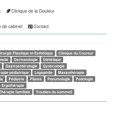
s
Clinique de la Douleur
n de cabinet
Contact
irurgie Plastique et Esthétique
Clinique du Coureur
nelle
Dermatologie
Diététique
Gastroentérologie
Gynécologie
rapie pédiatrique
Logopédie
Massothérapie
ie
Pédiatrie
Pilates
Pneumologie
Podologie
- Ergothérapie
Thérapie familiale
Troubles du sommeil