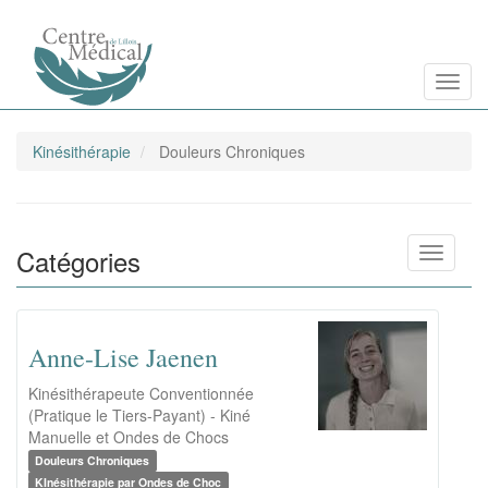
Aller
Toggl
au
contenu
principal
Kinésithérapie
Douleurs Chroniques
Catégories
Toggle n
Anne-Lise Jaenen
Kinésithérapeute Conventionnée
(Pratique le Tiers-Payant) - Kiné
Manuelle et Ondes de Chocs
Douleurs Chroniques
KInésithérapie par Ondes de Choc