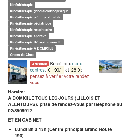
Kinésithérapie
Kinésithérapie générale/orthopédique
Kinésithérapie pré et post natale
Kinésithérapie pédiatrique
Kinésithérapie respiratoire
Kinésithérapie sportive
Kinésithérapie thérapie manuelle
Kinésithérapie À DOMICILE
Ondes de Choc
Reçoit aux
deux
Attention
centres
,
190/1
et
28
;
pensez à vérifier votre rendez-
vous
.
Horaire:
A DOMICILE TOUS LES JOURS (LILLOIS ET
ALENTOURS): prise de rendez-vous par téléphone au
02/8506912.
ET EN CABINET:
Lundi 8h à 13h (Centre principal Grand Route
190)