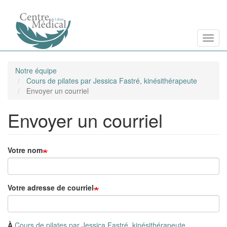
Aller
Toggl
au
contenu
principal
Notre équipe
Cours de pilates par Jessica Fastré, kinésithérapeute
Envoyer un courriel
Envoyer un courriel
Votre nom
Votre adresse de courriel
À
Cours de pilates par Jessica Fastré, kinésithérapeute