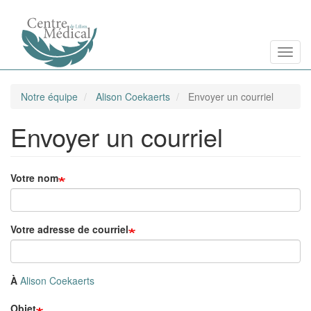
Aller
Toggl
au
contenu
principal
Notre équipe
Alison Coekaerts
Envoyer un courriel
Envoyer un courriel
Votre nom
Votre adresse de courriel
À
Alison Coekaerts
Objet