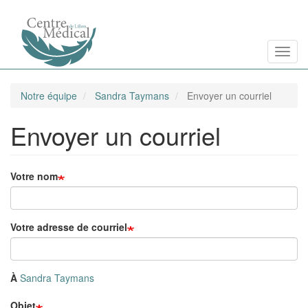
Aller
Toggl
au
contenu
principal
Notre équipe
Sandra Taymans
Envoyer un courriel
Envoyer un courriel
Votre nom
Votre adresse de courriel
À
Sandra Taymans
Objet