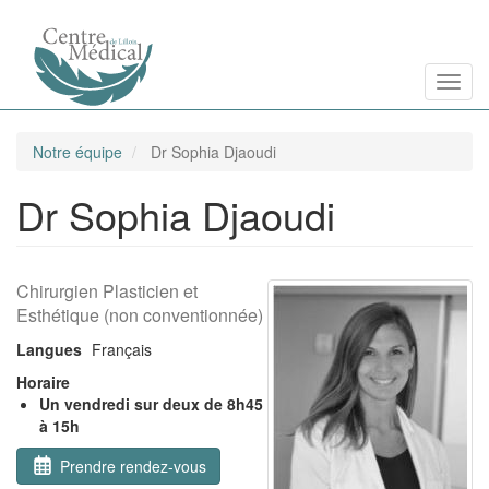
Aller
Toggl
au
contenu
principal
Notre équipe
Dr Sophia Djaoudi
Dr Sophia Djaoudi
Chirurgien Plasticien et
Esthétique (non conventionnée)
Langues
Français
Horaire
Un vendredi sur deux de 8h45
à 15h
Prendre rendez-vous