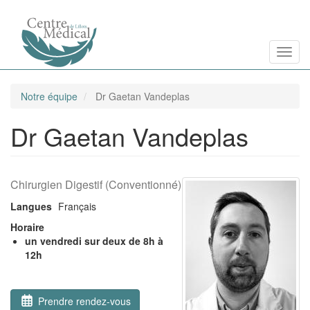
Aller
Toggl
au
contenu
principal
Notre équipe
Dr Gaetan Vandeplas
Dr Gaetan Vandeplas
Chirurgien Digestif (Conventionné)
Langues
Français
Horaire
un vendredi sur deux de 8h à
12h
Prendre rendez-vous