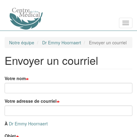
Aller
Toggl
au
contenu
principal
Notre équipe
Dr Emmy Hoornaert
Envoyer un courriel
Envoyer un courriel
Votre nom
Votre adresse de courriel
À
Dr Emmy Hoornaert
Objet