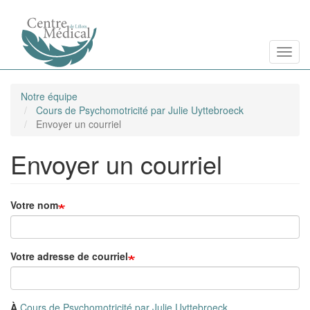
Aller
Toggl
au
contenu
principal
Notre équipe
Cours de Psychomotricité par Julie Uyttebroeck
Envoyer un courriel
Envoyer un courriel
Votre nom
Votre adresse de courriel
À
Cours de Psychomotricité par Julie Uyttebroeck