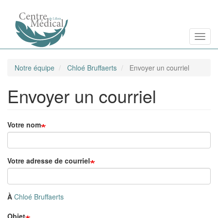
Aller
Toggl
au
contenu
principal
Notre équipe
Chloé Bruffaerts
Envoyer un courriel
Envoyer un courriel
Votre nom
Votre adresse de courriel
À
Chloé Bruffaerts
Objet