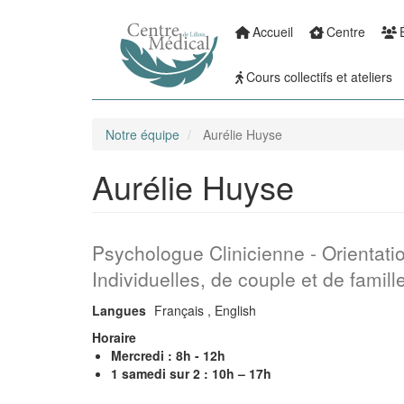
Accueil
Centre
Aller
Main
au
Cours collectifs et ateliers
contenu
navigation
principal
Notre équipe
Aurélie Huyse
Aurélie Huyse
Psychologue Clinicienne - Orientat
Individuelles, de couple et de famille
Langues
Français
English
Horaire
Mercredi : 8h - 12h
1 samedi sur 2 : 10h – 17h